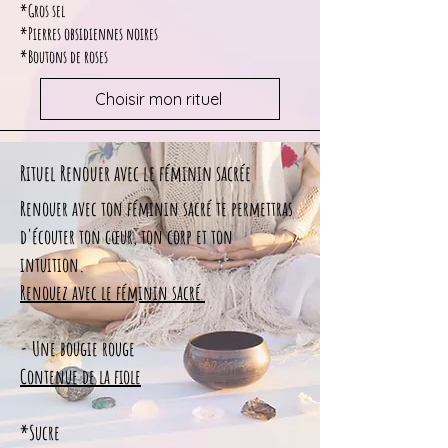
*Gros sel
*Pierres obsidiennes noires
*Boutons de roses
Choisir mon rituel
Rituel Renouer avec le féminin sacrée
Renouer avec ton féminin sacré te permettras
d'écouter ton cœur, ton corp et ton
intuition.
Renouez avec le féminin sacré
- Une bougie rouge
Contenue de la fiole
*Sucre