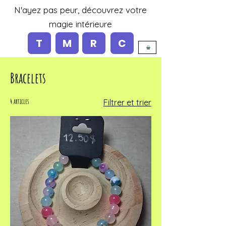
N'ayez pas peur, découvrez votre
magie intérieure
T
M
R
C
Bracelets
4 articles
Filtrer et trier